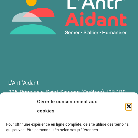
L'Antr'Aidant
205, Principale, Saint-Sauveur (Québec) J0R 1R0
Téléphone :
579 888-0211
, poste 0
Gérer le consentement aux
cookies
Politique de confidentialité
Pour offrir
une expérience en ligne complète,
ce site utilise des témoins
qui peuvent
être personnalisés selon vos préférences.