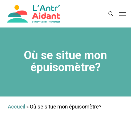
Skip
Menu
Men
to
search
main
content
Où se situe mon
épuisomètre?
Accueil
»
Où se situe mon épuisomètre?